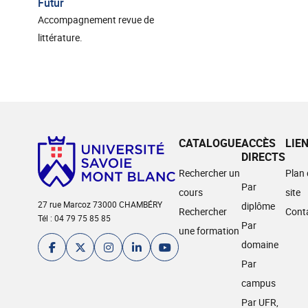
Futur
Accompagnement revue de
littérature.
CATALOGUE
ACCÈS
LIE
DIRECTS
Rechercher un
Plan
Par
cours
site
27 rue Marcoz 73000 CHAMBÉRY
diplôme
Rechercher
Cont
Tél : 04 79 75 85 85
Par
une formation
domaine
Par
campus
Par UFR,