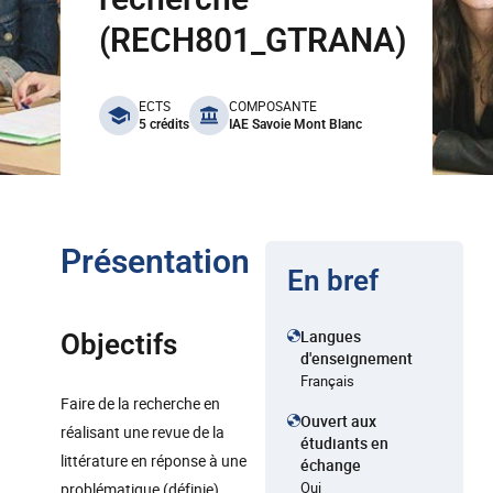
(RECH801_GTRANA)
benefits
ECTS
COMPOSANTE
5 crédits
IAE Savoie Mont Blanc
Présentation
En bref
Langues
Objectifs
d'enseignement
Français
Faire de la recherche en
Ouvert aux
réalisant une revue de la
étudiants en
littérature en réponse à une
échange
Oui
problématique (définie)