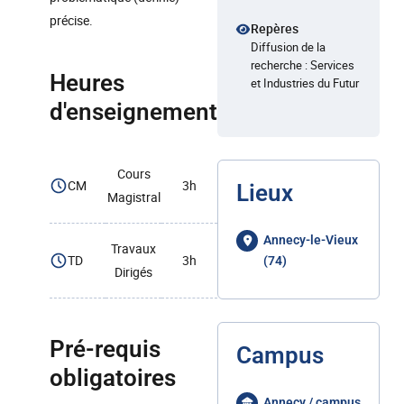
précise.
Repères
Diffusion de la
recherche : Services
Heures
et Industries du Futur
d'enseignement
Cours
CM
3h
Lieux
Magistral
Annecy-le-Vieux
Travaux
TD
3h
(74)
Dirigés
Pré-requis
Campus
obligatoires
Annecy / campus