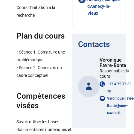
d'Annecy-le-
Cours d’initiation à la
Vieux
recherche
Plan du cours
Contacts
• Séance 1. Construire une
problématique
Veronique
Favre-Bonte
• Séance 2. Concevoir un
Responsable du
cadre conceptuel
cours
+33 4 79 75 83
18
Compétences
Veronique.Favre
visées
Bonte
@
univ-
savoie.fr
Savoir utiliser les bases
documentaires numériques et