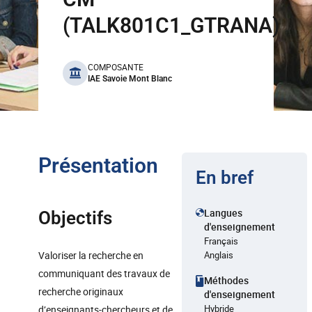
(TALK801C1_GTRANA)
benefits
COMPOSANTE
IAE Savoie Mont Blanc
Présentation
En bref
Langues
Objectifs
d'enseignement
Français
Valoriser la recherche en
Anglais
communiquant des travaux de
Méthodes
recherche originaux
d'enseignement
Hybride
d’enseignants-chercheurs et de