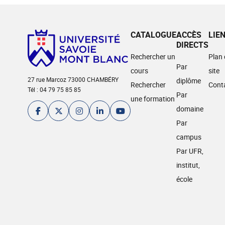
CATALOGUE
ACCÈS
LIE
DIRECTS
Rechercher un
Plan
Par
cours
site
27 rue Marcoz 73000 CHAMBÉRY
diplôme
Rechercher
Cont
Tél : 04 79 75 85 85
Par
une formation
domaine
Par
campus
Par UFR,
institut,
école