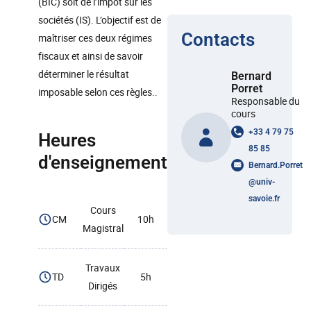
(BIC) soit de l’impôt sur les
sociétés (IS). L’objectif est de
Contacts
maîtriser ces deux régimes
fiscaux et ainsi de savoir
déterminer le résultat
Bernard
Porret
imposable selon ces règles..
Responsable du
cours
+33 4 79 75
Heures
85 85
d'enseignement
Bernard.Porret
@
univ-
savoie.fr
Cours
CM
10h
Magistral
Travaux
TD
5h
Dirigés