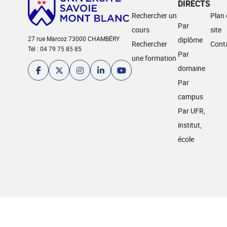
DIRECTS
Rechercher un
Plan
Par
cours
site
27 rue Marcoz 73000 CHAMBÉRY
diplôme
Rechercher
Cont
Tél : 04 79 75 85 85
Par
une formation
domaine
Par
campus
Par UFR,
institut,
école