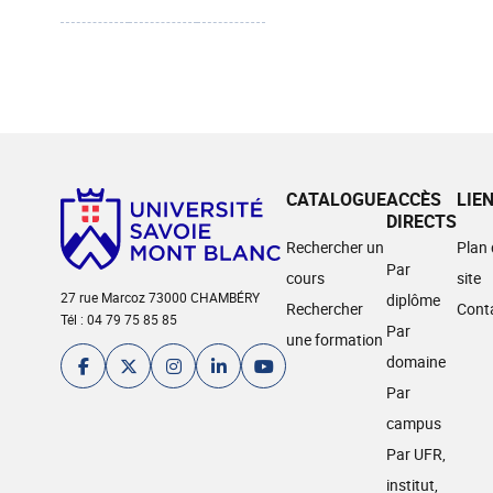
CATALOGUE
ACCÈS
LIE
DIRECTS
Rechercher un
Plan
Par
cours
site
27 rue Marcoz 73000 CHAMBÉRY
diplôme
Rechercher
Cont
Tél : 04 79 75 85 85
Par
une formation
domaine
Par
campus
Par UFR,
institut,