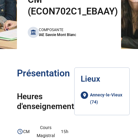
(ECON702C1_EBAAY)
benefits
COMPOSANTE
IAE Savoie Mont Blanc
Présentation
Lieux
Heures
Annecy-le-Vieux
(74)
d'enseignement
Cours
CM
15h
Magistral