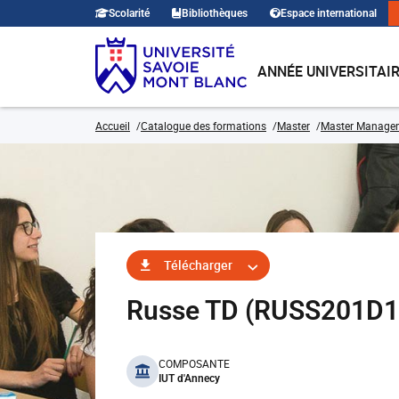
Scolarité
Bibliothèques
Espace international
ANNÉE UNIVERSITAI
Accueil
Catalogue des formations
Master
Master Manage
Télécharger
Russe TD (RUSS201D1
benefits
COMPOSANTE
IUT d'Annecy