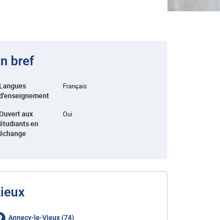
n bref
Langues
Français
d'enseignement
Ouvert aux
Oui
étudiants en
échange
ieux
Annecy-le-Vieux (74)