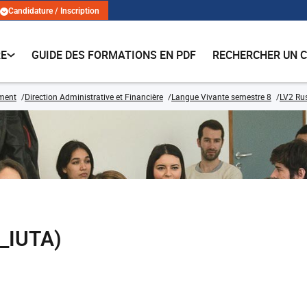
Candidature / Inscription
RE
GUIDE DES FORMATIONS EN PDF
RECHERCHER UN 
ment
Direction Administrative et Financière
Langue Vivante semestre 8
LV2 Ru
_IUTA)