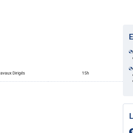
E
ravaux Dirigés
15h
L