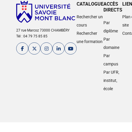
CATALOGUE
ACCÈS
LIE
DIRECTS
Rechercher un
Plan
Par
cours
site
27 rue Marcoz 73000 CHAMBÉRY
diplôme
Rechercher
Cont
Tél : 04 79 75 85 85
Par
une formation
domaine
Par
campus
Par UFR,
institut,
école