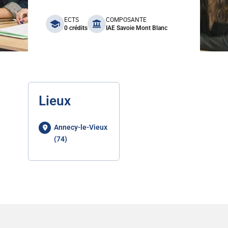
benefits
ECTS
COMPOSANTE
0 crédits
IAE Savoie Mont Blanc
Lieux
Annecy-le-Vieux
(74)