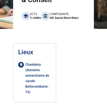
benefits
ECTS
COMPOSANTE
5 crédits
IAE Savoie Mont Blanc
Lieux
Chambéry
(domaine
universitaire de
Jacob-
Bellecombette -
73)