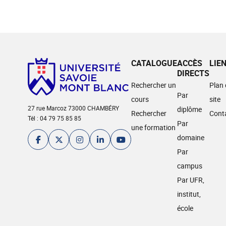
CATALOGUE
ACCÈS
LIE
DIRECTS
Rechercher un
Plan
Par
cours
site
27 rue Marcoz 73000 CHAMBÉRY
diplôme
Rechercher
Cont
Tél : 04 79 75 85 85
Par
une formation
domaine
Par
campus
Par UFR,
institut,
école