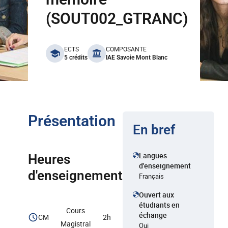
(SOUT002_GTRANC)
benefits
ECTS
COMPOSANTE
5 crédits
IAE Savoie Mont Blanc
Présentation
En bref
Langues
Heures
d'enseignement
d'enseignement
Français
Ouvert aux
étudiants en
Cours
échange
CM
2h
Magistral
Oui