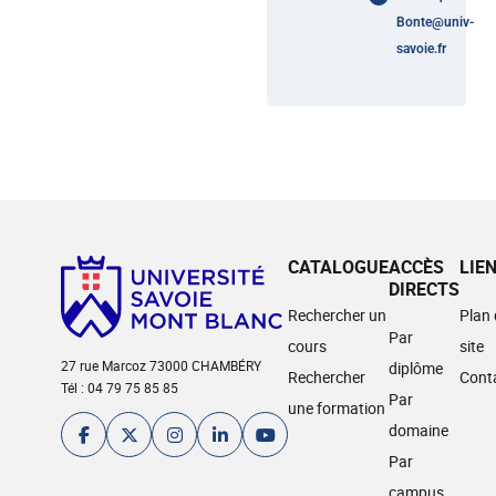
Bonte
@
univ-
savoie.fr
CATALOGUE
ACCÈS
LIE
DIRECTS
Rechercher un
Plan
Par
cours
site
27 rue Marcoz 73000 CHAMBÉRY
diplôme
Rechercher
Cont
Tél : 04 79 75 85 85
Par
une formation
domaine
Par
campus