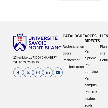
CATALOGUE
ACCÈS
LIE
DIRECTS
Rechercher un
Plan
Par
cours
site
27 rue Marcoz 73000 CHAMBÉRY
diplôme
Rechercher
Cont
Tél : 04 79 75 85 85
Par
une formation
domaine
Par
campus
Par UFR,
institut,
école