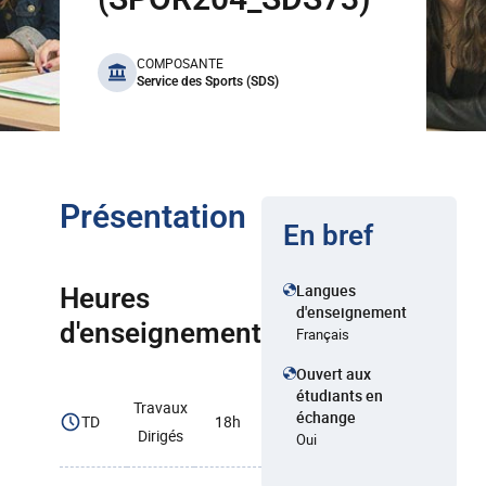
benefits
COMPOSANTE
Service des Sports (SDS)
Présentation
En bref
Langues
Heures
d'enseignement
d'enseignement
Français
Ouvert aux
étudiants en
Travaux
échange
TD
18h
Dirigés
Oui