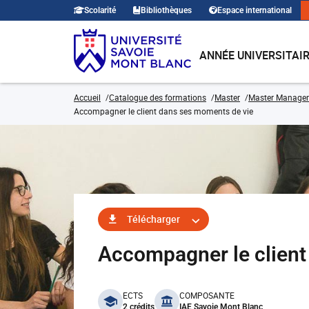
Scolarité
Bibliothèques
Espace international
ANNÉE UNIVERSITAI
Accueil
Catalogue des formations
Master
Master Manage
Accompagner le client dans ses moments de vie
Télécharger
Accompagner le clien
benefits
ECTS
COMPOSANTE
2 crédits
IAE Savoie Mont Blanc