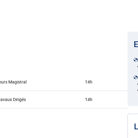
E
urs Magistral
14h
ravaux Dirigés
14h
L