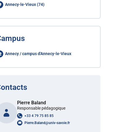
Annecy-le-Vieux (74)
Campus
Annecy / campus d'Annecy-le-Vieux
ontacts
Pierre Baland
Responsable pédagogique
+33 4 79 75 85 85
Pierre.Baland
@
univ-savoie.fr