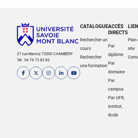
CATALOGUE
ACCÈS
LIE
DIRECTS
Rechercher un
Plan
Par
cours
site
27 rue Marcoz 73000 CHAMBÉRY
diplôme
Rechercher
Cont
Tél : 04 79 75 85 85
Par
une formation
domaine
Par
campus
Par UFR,
institut,
école