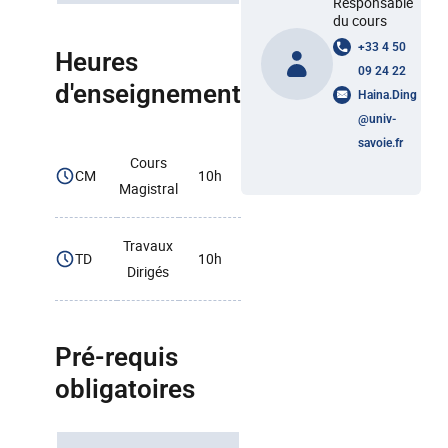
Responsable
du cours
+33 4 50
Heures
09 24 22
d'enseignement
Haina.Ding
@
univ-
savoie.fr
Cours
CM
10h
Magistral
Travaux
TD
10h
Dirigés
Pré-requis
obligatoires