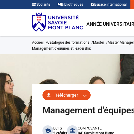
Scolarité
Bibliothèques
Espace international
ANNÉE UNIVERSITAI
Accueil
Catalogue des formations
Master
Master Manage
Management d'équipes et leadership
Télécharger
Management d'équipes
benefits
ECTS
COMPOSANTE
2 crédits
IAE Savoie Mont Blanc