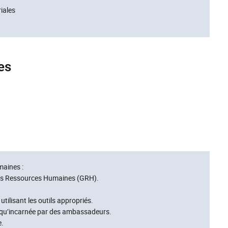
iales
es
maines :
des Ressources Humaines (GRH).
lisant les outils appropriés.
 qu’incarnée par des ambassadeurs.
e.