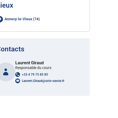
ieux
Annecy-le-Vieux (74)
ontacts
Laurent Giraud
Responsable du cours
+33 4 79 75 85 85
Laurent.Giraud
@
univ-savoie.fr