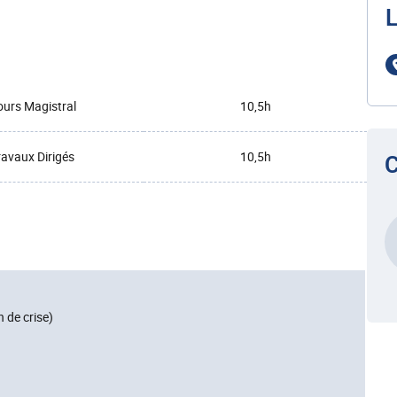
L
urs Magistral
10,5h
ravaux Dirigés
10,5h
C
 de crise)