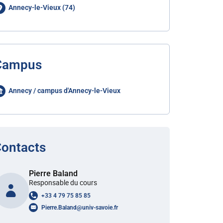
Annecy-le-Vieux (74)
Campus
Annecy / campus d'Annecy-le-Vieux
ontacts
Pierre Baland
Responsable du cours
+33 4 79 75 85 85
Pierre.Baland
@
univ-savoie.fr