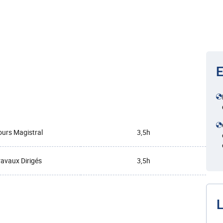
E
urs Magistral
3,5h
ravaux Dirigés
3,5h
L