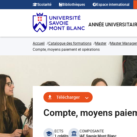
Scolarité
Bibliothèques
Espace international
ANNÉE UNIVERSITAI
Accueil
Catalogue des formations
Master
Master Manage
Compte, moyens paiement et opérations
Télécharger
Compte, moyens paiem
benefits
ECTS
COMPOSANTE
1 crédits
IAE Savoie Mont Blanc