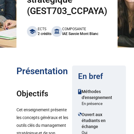
(GEST703_CCPAYA)
benefits
ECTS
COMPOSANTE
2 crédits
IAE Savoie Mont Blanc
Présentation
En bref
Méthodes
Objectifs
d'enseignement
En présence
Cet enseignement présente
Ouvert aux
les concepts généraux et les
étudiants en
outils clés du management
échange
Oui
stratégique et de son