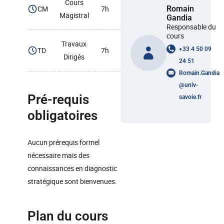
Cours
CM
7h
Romain
Magistral
Gandia
Responsable du
cours
Travaux
TD
7h
+33 4 50 09
Dirigés
24 51
Romain.Gandia
@
univ-
Pré-requis
savoie.fr
obligatoires
Aucun prérequis formel
nécessaire mais des
connaissances en diagnostic
stratégique sont bienvenues.
Plan du cours