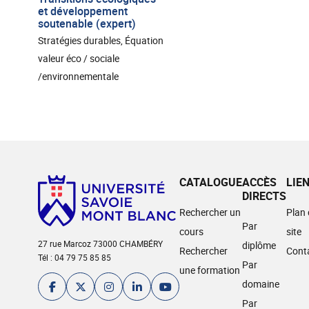
et développement
soutenable (expert)
Stratégies durables, Équation
valeur éco / sociale
/environnementale
CATALOGUE
ACCÈS
LIE
DIRECTS
Rechercher un
Plan
Par
cours
site
27 rue Marcoz 73000 CHAMBÉRY
diplôme
Rechercher
Cont
Tél : 04 79 75 85 85
Par
une formation
domaine
Par