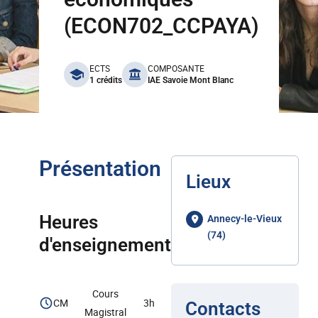
(ECON702_CCPAYA)
benefits
ECTS
COMPOSANTE
1 crédits
IAE Savoie Mont Blanc
Présentation
Lieux
Heures
Annecy-le-Vieux
(74)
d'enseignement
Cours
CM
3h
Contacts
Magistral