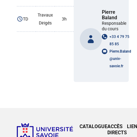
Pierre
Travaux
Baland
TD
3h
Dirigés
Responsable
du cours
+33 4 79 75
85 85
Pierre.Baland
@
univ-
savoie.fr
CATALOGUE
ACCÈS
LIE
DIRECTS