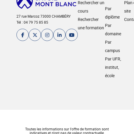
Rechercher un
Plan
Par
cours
site
27 rue Marcoz 73000 CHAMBÉRY
diplôme
Rechercher
Cont
Tél : 04 79 75 85 85
Par
une formation
domaine
Par
campus
Par UFR,
institut,
école
Toutes les informations sur l'offre de formation sont
indicatives et n'ont pas de valeur contractuelle.