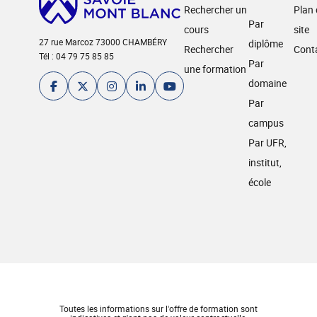
Rechercher un
Plan
Par
cours
site
27 rue Marcoz 73000 CHAMBÉRY
diplôme
Rechercher
Cont
Tél : 04 79 75 85 85
Par
une formation
domaine
Par
campus
Par UFR,
institut,
école
Toutes les informations sur l'offre de formation sont