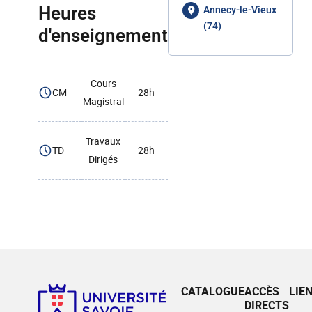
Heures
Annecy-le-Vieux
(74)
d'enseignement
Cours
CM
28h
Magistral
Travaux
TD
28h
Dirigés
CATALOGUE
ACCÈS
LIE
DIRECTS