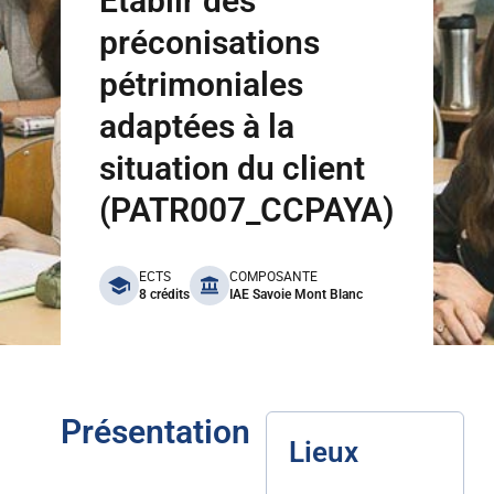
Etablir des
préconisations
pétrimoniales
adaptées à la
situation du client
(PATR007_CCPAYA)
benefits
ECTS
COMPOSANTE
8 crédits
IAE Savoie Mont Blanc
Présentation
Lieux