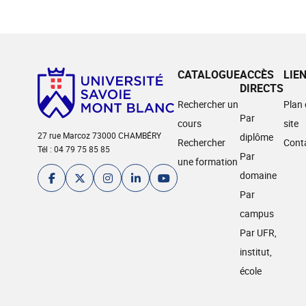
CATALOGUE
ACCÈS
LIE
DIRECTS
Rechercher un
Plan
Par
cours
site
27 rue Marcoz 73000 CHAMBÉRY
diplôme
Rechercher
Cont
Tél : 04 79 75 85 85
Par
une formation
domaine
Par
campus
Par UFR,
institut,
école