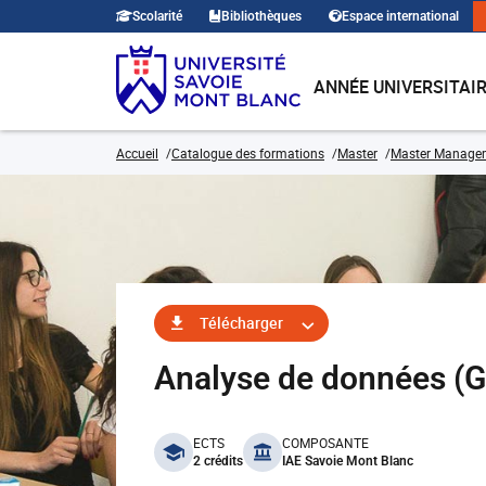
Scolarité
Bibliothèques
Espace international
ANNÉE UNIVERSITAI
Accueil
Catalogue des formations
Master
Master Manage
Télécharger
Analyse de données (
benefits
ECTS
COMPOSANTE
2 crédits
IAE Savoie Mont Blanc