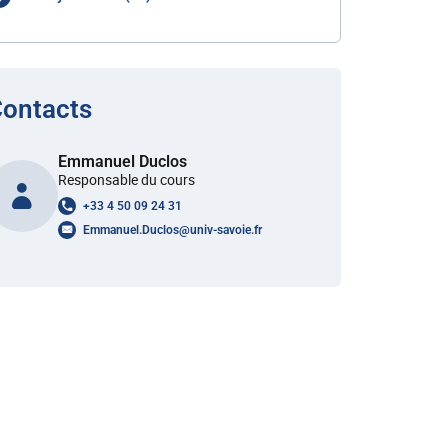
ontacts
Emmanuel Duclos
Responsable du cours
+33 4 50 09 24 31
Emmanuel.Duclos
@
univ-savoie.fr