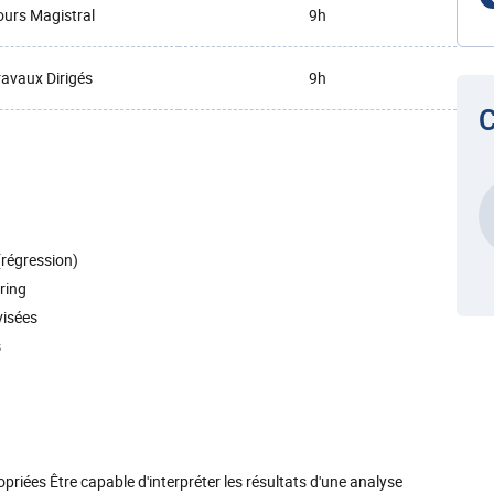
urs Magistral
9h
ravaux Dirigés
9h
C
(régression)
ring
visées
s
opriées Être capable d'interpréter les résultats d'une analyse