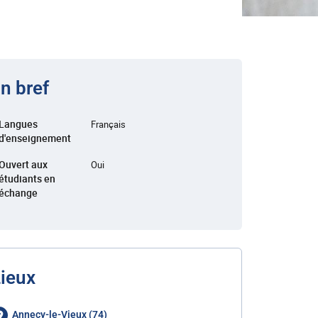
n bref
Langues
Français
d'enseignement
Ouvert aux
Oui
étudiants en
échange
ieux
Annecy-le-Vieux (74)