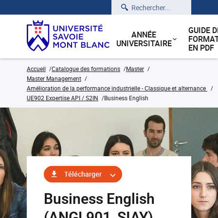
Rechercher
GUIDE D
ANNÉE
FORMAT
UNIVERSITAIRE
EN PDF
Accueil
Catalogue des formations
Master
Master Management
Amélioration de la performance industrielle - Classique et alternance
UE902 Expertise API / S2IN
Business English
Télécharger
Business English
(ANGL901_SIAY)