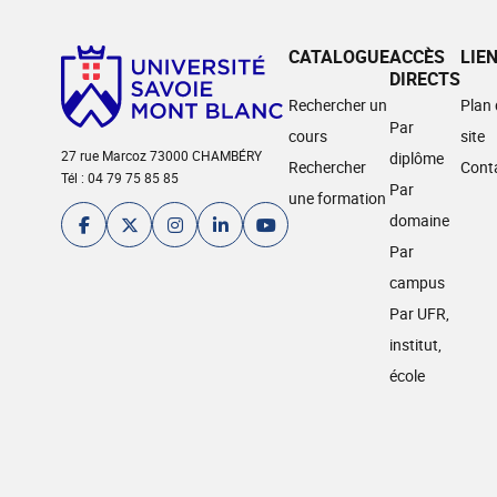
CATALOGUE
ACCÈS
LIE
DIRECTS
Rechercher un
Plan
Par
cours
site
27 rue Marcoz 73000 CHAMBÉRY
diplôme
Rechercher
Cont
Tél : 04 79 75 85 85
Par
une formation
domaine
Par
campus
Par UFR,
institut,
école