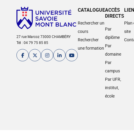
CATALOGUE
ACCÈS
LIE
DIRECTS
Rechercher un
Plan
Par
cours
site
27 rue Marcoz 73000 CHAMBÉRY
diplôme
Rechercher
Cont
Tél : 04 79 75 85 85
Par
une formation
domaine
Par
campus
Par UFR,
institut,
école