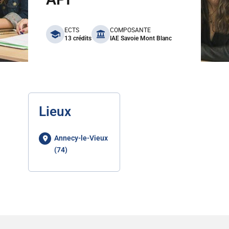
benefits
ECTS
COMPOSANTE
13 crédits
IAE Savoie Mont Blanc
Lieux
Annecy-le-Vieux
(74)