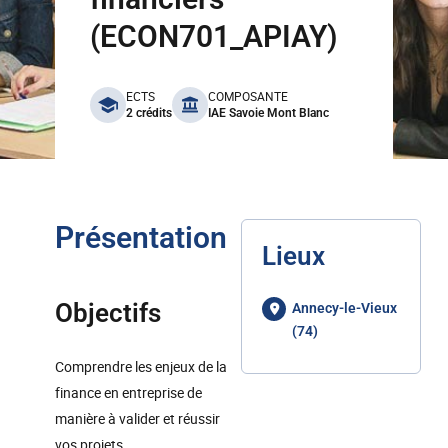
(ECON701_APIAY)
benefits
ECTS
COMPOSANTE
2 crédits
IAE Savoie Mont Blanc
Présentation
Lieux
Objectifs
Annecy-le-Vieux
(74)
Comprendre les enjeux de la
finance en entreprise de
manière à valider et réussir
vos projets