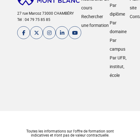
Par
cours
site
27 rue Marcoz 73000 CHAMBÉRY
diplôme
Rechercher
Cont
Tél : 04 79 75 85 85
Par
une formation
domaine
Par
campus
Par UFR,
institut,
école
Toutes les informations sur l'offre de formation sont
indicatives et n'ont pas de valeur contractuelle.