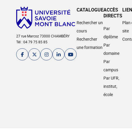
CATALOGUE
ACCÈS
LIE
DIRECTS
Rechercher un
Plan
Par
cours
site
27 rue Marcoz 73000 CHAMBÉRY
diplôme
Rechercher
Cont
Tél : 04 79 75 85 85
Par
une formation
domaine
Par
campus
Par UFR,
institut,
école