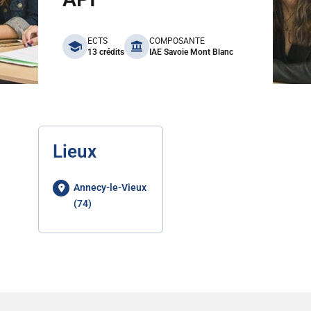
benefits
ECTS
COMPOSANTE
13 crédits
IAE Savoie Mont Blanc
Lieux
Annecy-le-Vieux
(74)