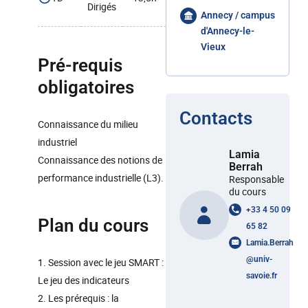
Dirigés
Annecy / campus
d'Annecy-le-
Vieux
Pré-requis
obligatoires
Contacts
Connaissance du milieu
industriel
Lamia
Connaissance des notions de
Berrah
performance industrielle (L3).
Responsable
du cours
+33 4 50 09
Plan du cours
65 82
Lamia.Berrah
@
univ-
1. Session avec le jeu SMART :
savoie.fr
Le jeu des indicateurs
2. Les prérequis : la