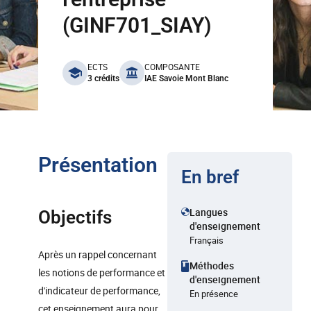
(GINF701_SIAY)
benefits
ECTS
COMPOSANTE
3 crédits
IAE Savoie Mont Blanc
Présentation
En bref
Langues
Objectifs
d'enseignement
Français
Après un rappel concernant
Méthodes
les notions de performance et
d'enseignement
d'indicateur de performance,
En présence
cet enseignement aura pour