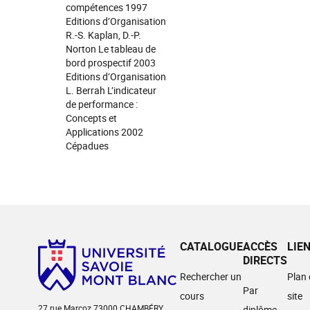
compétences 1997
Editions d’Organisation
R.-S. Kaplan, D.-P.
Norton Le tableau de
bord prospectif 2003
Editions d’Organisation
L. Berrah L’indicateur
de performance :
Concepts et
Applications 2002
Cépadues
CATALOGUE
ACCÈS
LIE
DIRECTS
Rechercher un
Plan
Par
cours
site
27 rue Marcoz 73000 CHAMBÉRY
diplôme