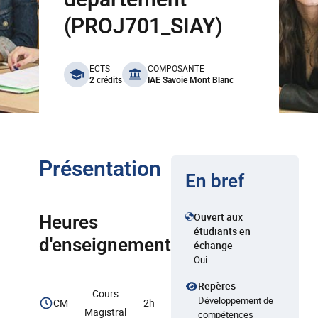
(PROJ701_SIAY)
benefits
ECTS
COMPOSANTE
2 crédits
IAE Savoie Mont Blanc
Présentation
En bref
Ouvert aux
Heures
étudiants en
d'enseignement
échange
Oui
Repères
Cours
Développement de
CM
2h
Magistral
compétences