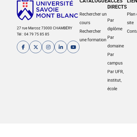
CATALOGUE
ACCÈS
LIE
DIRECTS
Rechercher un
Plan
Par
cours
site
27 rue Marcoz 73000 CHAMBÉRY
diplôme
Rechercher
Cont
Tél : 04 79 75 85 85
Par
une formation
domaine
Par
campus
Par UFR,
institut,
école