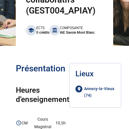
(GEST004_APIAY)
benefits
ECTS
COMPOSANTE
0 crédits
IAE Savoie Mont Blanc
Présentation
Lieux
Heures
Annecy-le-Vieux
(74)
d'enseignement
Cours
CM
10,5h
Magistral