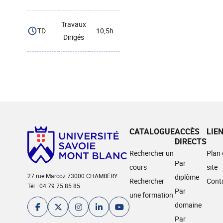
Travaux
TD
10,5h
Dirigés
CATALOGUE
ACCÈS
LIE
DIRECTS
Rechercher un
Plan
Par
cours
site
27 rue Marcoz 73000 CHAMBÉRY
diplôme
Rechercher
Cont
Tél : 04 79 75 85 85
Par
une formation
domaine
Par