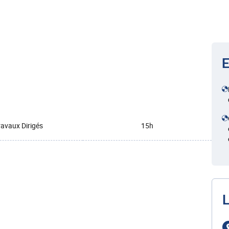
E
ravaux Dirigés
15h
L