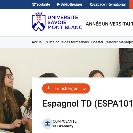
Scolarité
Bibliothèques
Espace international
ANNÉE UNIVERSITAI
Accueil
Catalogue des formations
Master
Master Manage
Télécharger
Espagnol TD (ESPA10
benefits
COMPOSANTE
IUT d'Annecy