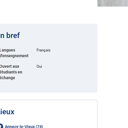
n bref
Langues
Français
d'enseignement
Ouvert aux
Oui
étudiants en
échange
ieux
Annecy-le-Vieux (74)