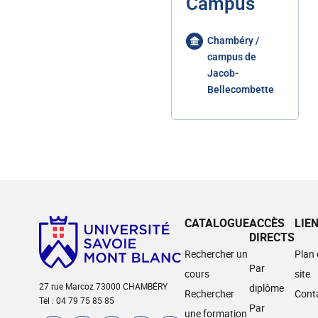
Campus
Chambéry /
campus de
Jacob-
Bellecombette
CATALOGUE
ACCÈS
LIE
DIRECTS
Rechercher un
Plan
Par
cours
site
27 rue Marcoz 73000 CHAMBÉRY
diplôme
Rechercher
Cont
Tél : 04 79 75 85 85
Par
une formation