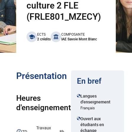
culture 2 FLE
(FRLE801_MZECY)
benefits
ECTS
COMPOSANTE
2 crédits
IAE Savoie Mont Blanc
Présentation
En bref
Langues
Heures
d'enseignement
d'enseignement
Français
Ouvert aux
étudiants en
Travaux
échange
TD
8h