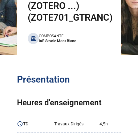
(ZOTERO ...)
(ZOTE701_GTRANC)
benefits
COMPOSANTE
IAE Savoie Mont Blanc
Présentation
Heures d'enseignement
TD
Travaux Dirigés
4,5h