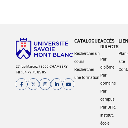
CATALOGUE
ACCÈS
LIE
DIRECTS
Rechercher un
Plan
Par
cours
site
27 rue Marcoz 73000 CHAMBÉRY
diplôme
Rechercher
Cont
Tél : 04 79 75 85 85
Par
une formation
domaine
Par
campus
Par UFR,
institut,
école