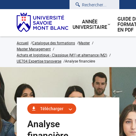
Rechercher
GUIDE D
ANNÉE
FORMAT
UNIVERSITAIRE
EN PDF
Accueil
Catalogue des formations
Master
Master Management
Achats et logistique - Classique (M1) et alternance (M2)
UE704 Expertise transverse
Analyse financière
Télécharger
Analyse
financière