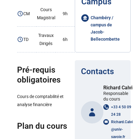
Campus
Cours
CM
9h
Magistral
Chambéry /
campus de
Jacob-
Travaux
TD
6h
Bellecombette
Dirigés
Pré-requis
Contacts
obligatoires
Richard Calvi
Responsable
Cours de comptabilité et
du cours
analyse financière
+33 4 50 09
24 28
Richard.Calvi
Plan du cours
@
univ-
savoie.fr