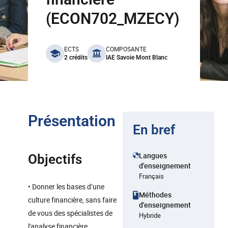
(ECON702_MZECY)
benefits
ECTS
COMPOSANTE
2 crédits
IAE Savoie Mont Blanc
Présentation
En bref
Langues
Objectifs
d'enseignement
Français
• Donner les bases d’une
Méthodes
culture financière, sans faire
d'enseignement
de vous des spécialistes de
Hybride
l'analyse financière