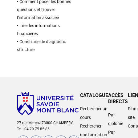
• Comment poser les bonnes
questions et trouver
l’information associée
• Lire des informations
financières
• Construire de diagnostic
structuré
CATALOGUE
ACCÈS
LIE
DIRECTS
Rechercher un
Plan
Par
cours
site
27 rue Marcoz 73000 CHAMBÉRY
diplôme
Rechercher
Cont
Tél : 04 79 75 85 85
Par
une formation