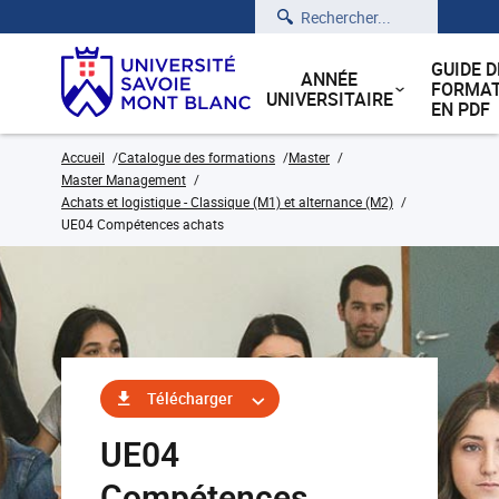
Rechercher
GUIDE D
ANNÉE
FORMAT
UNIVERSITAIRE
EN PDF
Accueil
Catalogue des formations
Master
Master Management
Achats et logistique - Classique (M1) et alternance (M2)
UE04 Compétences achats
Télécharger
UE04
Compétences