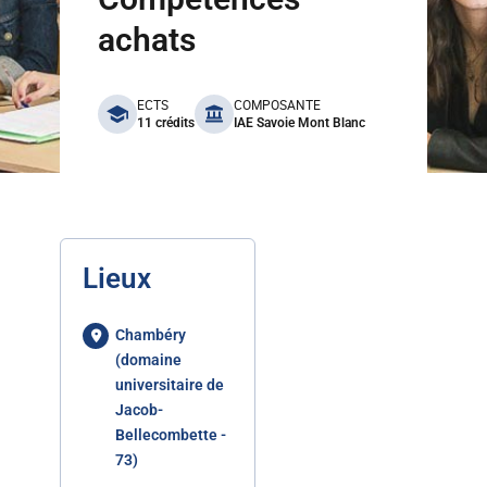
achats
benefits
ECTS
COMPOSANTE
11 crédits
IAE Savoie Mont Blanc
Lieux
Chambéry
(domaine
universitaire de
Jacob-
Bellecombette -
73)