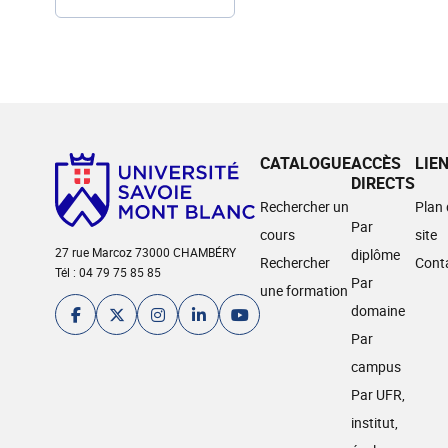
CATALOGUE
ACCÈS
LIE
DIRECTS
Rechercher un
Plan
Par
cours
site
27 rue Marcoz 73000 CHAMBÉRY
diplôme
Rechercher
Cont
Tél : 04 79 75 85 85
Par
une formation
domaine
Par
campus
Par UFR,
institut,