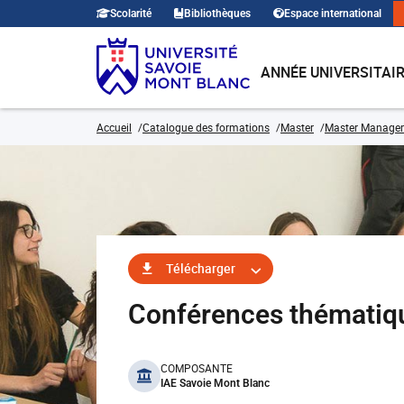
Scolarité
Bibliothèques
Espace international
ANNÉE UNIVERSITAI
Accueil
Catalogue des formations
Master
Master Manage
Télécharger
Conférences thémati
benefits
COMPOSANTE
IAE Savoie Mont Blanc