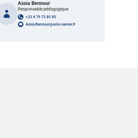
Assia Bennour
Responsable pédagogique
+33 4 79 75 85 85
Assia.Bennour
@
univ-savoie.fr