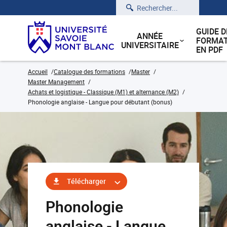
Rechercher
GUIDE D
ANNÉE
FORMAT
UNIVERSITAIRE
EN PDF
Accueil
Catalogue des formations
Master
Master Management
Achats et logistique - Classique (M1) et alternance (M2)
Phonologie anglaise - Langue pour débutant (bonus)
Télécharger
Phonologie
anglaise - Langue