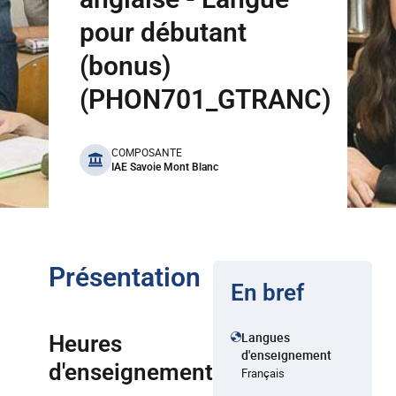
pour débutant
(bonus)
(PHON701_GTRANC)
benefits
COMPOSANTE
IAE Savoie Mont Blanc
Présentation
En bref
Langues
Heures
d'enseignement
d'enseignement
Français