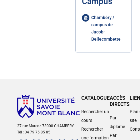
Campus
Chambéry /
campus de
Jacob-
Bellecombette
CATALOGUE
ACCÈS
LIE
DIRECTS
Rechercher un
Plan
Par
cours
site
27 rue Marcoz 73000 CHAMBÉRY
diplôme
Rechercher
Cont
Tél : 04 79 75 85 85
Par
une formation