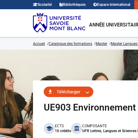
Scolarité
Bibliothèques
Espace international
ANNÉE UNIVERSITAI
Accueil
Catalogue des formations
Master
Master Langues 
Télécharger
UE903 Environnement i
benefits
ECTS
COMPOSANTE
10 crédits
UFR Lettres, Langues et Science