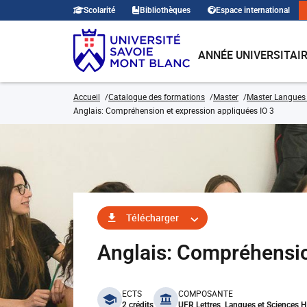
Scolarité
Bibliothèques
Espace international
ANNÉE UNIVERSITAI
Accueil
Catalogue des formations
Master
Master Langues 
Anglais: Compréhension et expression appliquées IO 3
Télécharger
Anglais: Compréhensio
benefits
ECTS
COMPOSANTE
2 crédits
UFR Lettres, Langues et Sciences 