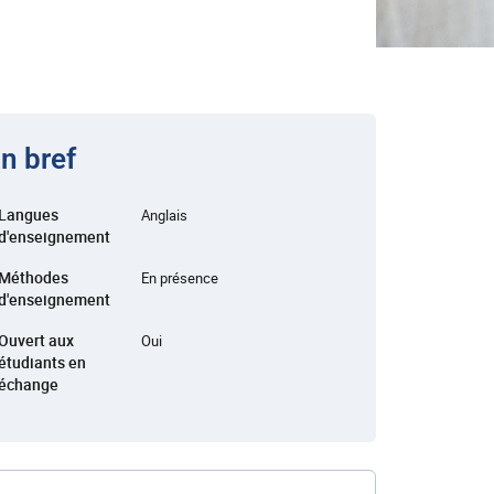
n bref
Langues
Anglais
d'enseignement
Méthodes
En présence
d'enseignement
Ouvert aux
Oui
étudiants en
échange