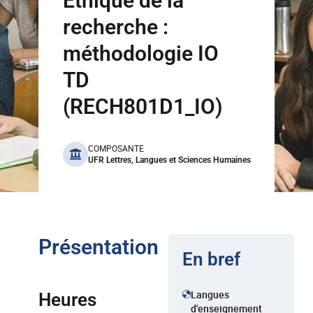
Ethique de la
recherche :
méthodologie IO
TD
(RECH801D1_IO)
benefits
COMPOSANTE
UFR Lettres, Langues et Sciences Humaines
Présentation
En bref
Langues
Heures
d'enseignement