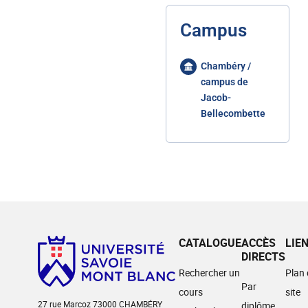
Campus
Chambéry /
campus de
Jacob-
Bellecombette
CATALOGUE
ACCÈS
LIE
DIRECTS
Rechercher un
Plan
Par
cours
site
27 rue Marcoz 73000 CHAMBÉRY
diplôme