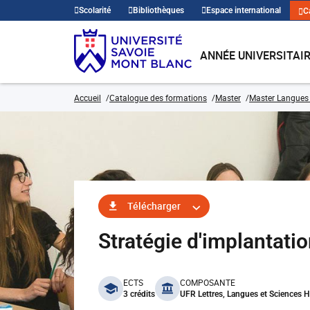
Scolarité
Bibliothèques
Espace international
C
ANNÉE UNIVERSITAI
Accueil
Catalogue des formations
Master
Master Langues 
Télécharger
Stratégie d'implantati
benefits
ECTS
COMPOSANTE
3 crédits
UFR Lettres, Langues et Sciences 