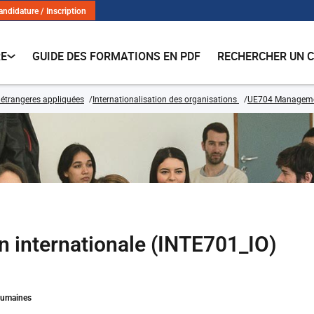
andidature / Inscription
RE
GUIDE DES FORMATIONS EN PDF
RECHERCHER UN 
étrangeres appliquées
Internationalisation des organisations
UE704 Manageme
on internationale (INTE701_IO)
Humaines