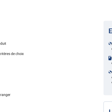
E
duit
ritères de choix
tranger