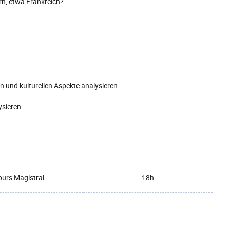
rn, etwa Frankreich?
n und kulturellen Aspekte analysieren.
ysieren.
urs Magistral
18h