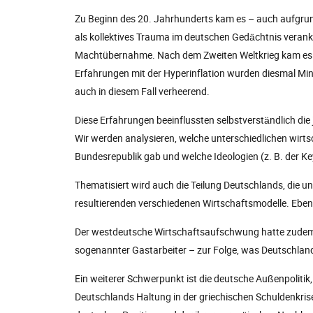
Zu Beginn des 20. Jahrhunderts kam es – auch aufgrund 
als kollektives Trauma im deutschen Gedächtnis veranke
Machtübernahme. Nach dem Zweiten Weltkrieg kam es sch
Erfahrungen mit der Hyperinflation wurden diesmal Min
auch in diesem Fall verheerend.
Diese Erfahrungen beeinflussten selbstverständlich die
Wir werden analysieren, welche unterschiedlichen wirts
Bundesrepublik gab und welche Ideologien (z. B. der 
Thematisiert wird auch die Teilung Deutschlands, die u
resultierenden verschiedenen Wirtschaftsmodelle. Ebe
Der westdeutsche Wirtschaftsaufschwung hatte zudem
sogenannter Gastarbeiter – zur Folge, was Deutschland
Ein weiterer Schwerpunkt ist die deutsche Außenpolitik
Deutschlands Haltung in der griechischen Schuldenkri