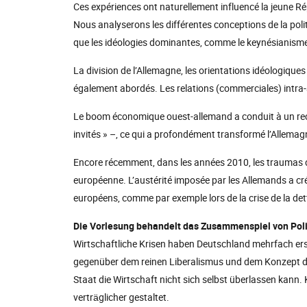
Ces expériences ont naturellement influencé la jeune R
Nous analyserons les différentes conceptions de la poli
que les idéologies dominantes, comme le keynésianism
La division de l’Allemagne, les orientations idéologiqu
également abordés. Les relations (commerciales) intra-a
Le boom économique ouest-allemand a conduit à un recru
invités » –, ce qui a profondément transformé l’Allemag
Encore récemment, dans les années 2010, les traumas de 
européenne. L’austérité imposée par les Allemands a cré
européens, comme par exemple lors de la crise de la det
Die Vorlesung behandelt das Zusammenspiel von Polit
Wirtschaftliche Krisen haben Deutschland mehrfach ersc
gegenüber dem reinen Liberalismus und dem Konzept de
Staat die Wirtschaft nicht sich selbst überlassen kann
verträglicher gestaltet.