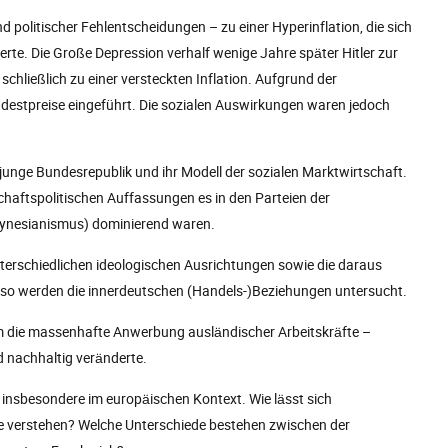
politischer Fehlentscheidungen – zu einer Hyperinflation, die sich
rte. Die Große Depression verhalf wenige Jahre später Hitler zur
ließlich zu einer versteckten Inflation. Aufgrund der
destpreise eingeführt. Die sozialen Auswirkungen waren jedoch
 junge Bundesrepublik und ihr Modell der sozialen Marktwirtschaft.
chaftspolitischen Auffassungen es in den Parteien der
Keynesianismus) dominierend waren.
nterschiedlichen ideologischen Ausrichtungen sowie die daraus
nso werden die innerdeutschen (Handels-)Beziehungen untersucht.
 die massenhafte Anwerbung ausländischer Arbeitskräfte –
 nachhaltig veränderte.
, insbesondere im europäischen Kontext. Wie lässt sich
se verstehen? Welche Unterschiede bestehen zwischen der