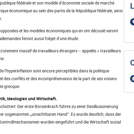
épublique fédérale et son modèle d’économie sociale de marché.
L
tique économique au sein des partis de la République fédérale, ainsi
e.
es opposées et les modèles économiques qui en ont découlé seront
llemandes feront aussi l’objet d’une étude.
tement massif de travailleurs étrangers – appelés « travailleurs
ne.
l’hyperinflation sont encore perceptibles dans la politique
é des conflits et des incompréhensions de la part de ses voisins
te grecque.
ik, Ideologien und Wirtschaft.
hüttert: Der erste Börsenkrach führte zu einer Desillusionierung
r sogenannten „unsichtbaren Hand“. Es wurde deutlich, dass der
. Kontrollmechanismen wurden eingeführt und die Wirtschaft sozial