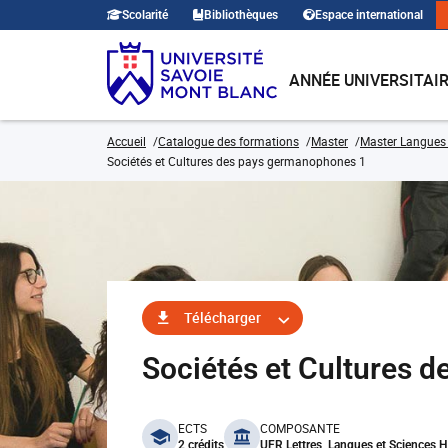
Scolarité
Bibliothèques
Espace international
ANNÉE UNIVERSITAI
Accueil
Catalogue des formations
Master
Master Langues 
Sociétés et Cultures des pays germanophones 1
Télécharger
Sociétés et Cultures 
benefits
ECTS
COMPOSANTE
2 crédits
UFR Lettres, Langues et Sciences 