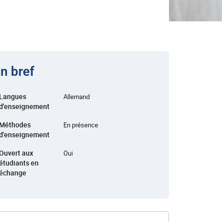
n bref
Langues
Allemand
d'enseignement
Méthodes
En présence
d'enseignement
Ouvert aux
Oui
étudiants en
échange