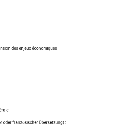
hension des enjeux économiques
érale
r oder französischer Übersetzung) :