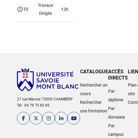
Travaux
TD
12h
Dirigés
CATALOGUE
ACCÈS
LIE
DIRECTS
Rechercher un
Plan
Par
cours
site
27 rue Marcoz 73000 CHAMBÉRY
diplôme
Rechercher
Cont
Tél : 04 79 75 85 85
Par
une formation
domaine
Par
campus