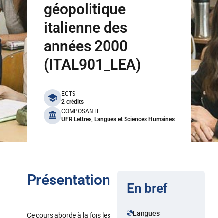
géopolitique
italienne des
années 2000
(ITAL901_LEA)
benefits
ECTS
2 crédits
COMPOSANTE
UFR Lettres, Langues et Sciences Humaines
Présentation
En bref
Langues
Ce cours aborde à la fois les