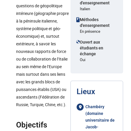
d'enseignement
questions de géopolitique
Italien
intérieure (géographie propre
Méthodes
à la péninsule italienne,
d'enseignement
système politique et géo-
En présence
économique) et, surtout
Ouvert aux
extérieure, à savoir les
étudiants en
nouveaux rapports de force
échange
ou de collaboration de l’Italie
Oui
au sein même de l’Europe
mais surtout dans ses liens
avec les grands blocs de
puissances établis (USA) ou
Lieux
ascendants (Fédération de
Russie, Turquie, Chine, etc.).
Chambéry
(domaine
universitaire de
Objectifs
Jacob-