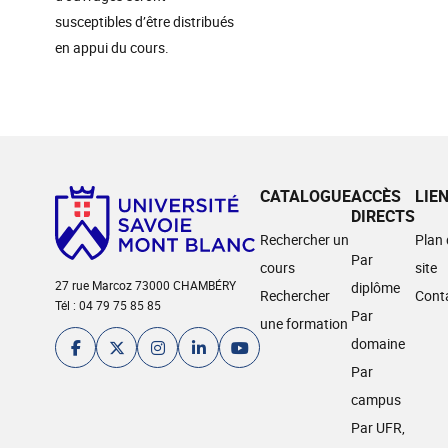
susceptibles d’être distribués
en appui du cours.
CATALOGUE
ACCÈS
LIE
DIRECTS
Rechercher un
Plan
Par
cours
site
27 rue Marcoz 73000 CHAMBÉRY
diplôme
Rechercher
Cont
Tél : 04 79 75 85 85
Par
une formation
domaine
Par
campus
Par UFR,