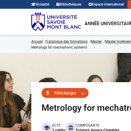
Scolarité
Bibliothèques
Espace international
ANNÉE UNIVERSITAI
Accueil
Catalogue des formations
Master
Master Ingénier
Metrology for mechatronic systems
Télécharger
Metrology for mechat
benefits
ECTS
COMPOSANTE
3 crédits
Polytech Annecy-Chambéry