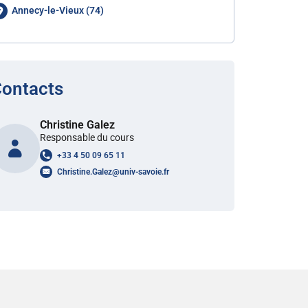
Annecy-le-Vieux (74)
ontacts
Christine Galez
Responsable du cours
+33 4 50 09 65 11
Christine.Galez
@
univ-savoie.fr