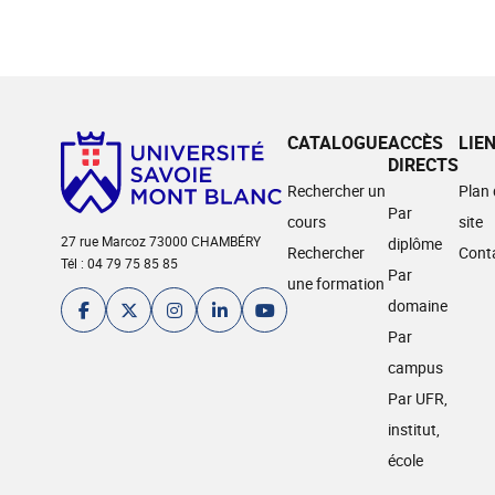
CATALOGUE
ACCÈS
LIE
DIRECTS
Rechercher un
Plan
Par
cours
site
27 rue Marcoz 73000 CHAMBÉRY
diplôme
Rechercher
Cont
Tél : 04 79 75 85 85
Par
une formation
domaine
Par
campus
Par UFR,
institut,
école