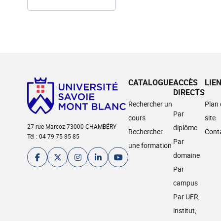
CATALOGUE
ACCÈS
LIE
DIRECTS
Rechercher un
Plan
Par
cours
site
27 rue Marcoz 73000 CHAMBÉRY
diplôme
Rechercher
Cont
Tél : 04 79 75 85 85
Par
une formation
domaine
Par
campus
Par UFR,
institut,