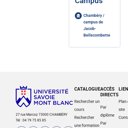
Campus
Chambéry /
campus de
Jacob-
Bellecombette
CATALOGUE
ACCÈS
LIE
DIRECTS
Rechercher un
Plan
Par
cours
site
27 rue Marcoz 73000 CHAMBÉRY
diplôme
Rechercher
Cont
Tél : 04 79 75 85 85
Par
une formation