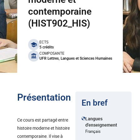
contemporaine
(HIST902_HIS)
benefits
ECTS
5 crédits
COMPOSANTE
UFR Lettres, Langues et Sciences Humaines
Présentation
En bref
Langues
Ce cours est partagé entre
d'enseignement
histoire moderne et histoire
Français
contemporaine. Il vise à