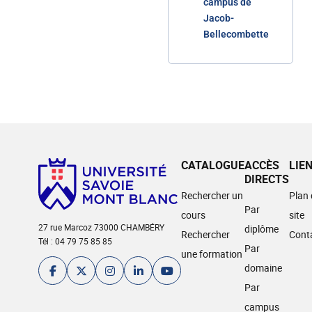
campus de
Jacob-
Bellecombette
CATALOGUE
ACCÈS
LIE
DIRECTS
Rechercher un
Plan
Par
cours
site
27 rue Marcoz 73000 CHAMBÉRY
diplôme
Rechercher
Cont
Tél : 04 79 75 85 85
Par
une formation
domaine
Par
campus