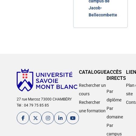
campus de
Jacob-
Bellecombette
CATALOGUE
ACCÈS
LIE
DIRECTS
Rechercher un
Plan
Par
cours
site
27 rue Marcoz 73000 CHAMBÉRY
diplôme
Rechercher
Cont
Tél : 04 79 75 85 85
Par
une formation
domaine
Par
campus