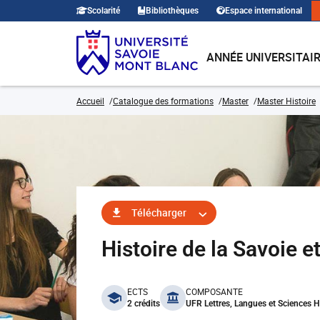
Scolarité
Bibliothèques
Espace international
ANNÉE UNIVERSITAI
Accueil
Catalogue des formations
Master
Master Histoire
Télécharger
Histoire de la Savoie 
benefits
ECTS
COMPOSANTE
2 crédits
UFR Lettres, Langues et Sciences 