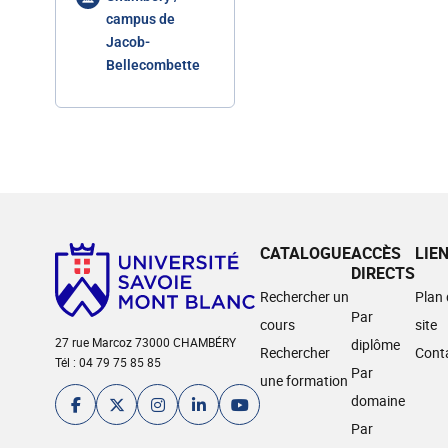
campus de
Jacob-
Bellecombette
CATALOGUE
ACCÈS
LIE
DIRECTS
Rechercher un
Plan
Par
cours
site
27 rue Marcoz 73000 CHAMBÉRY
diplôme
Rechercher
Cont
Tél : 04 79 75 85 85
Par
une formation
domaine
Par