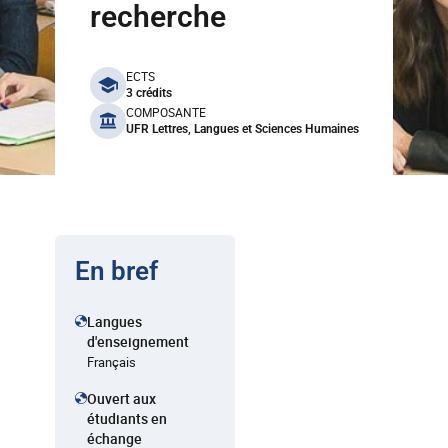
recherche
benefits
ECTS
3 crédits
COMPOSANTE
UFR Lettres, Langues et Sciences Humaines
En bref
Langues
d'enseignement
Français
Ouvert aux
étudiants en
échange