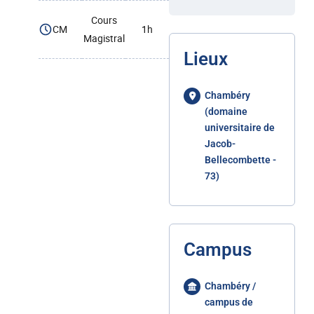
Cours
CM
1h
Magistral
Lieux
Chambéry
(domaine
universitaire de
Jacob-
Bellecombette -
73)
Campus
Chambéry /
campus de