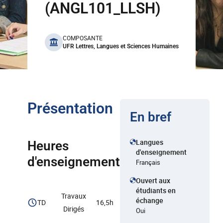
(ANGL101_LLSH)
benefits
COMPOSANTE
UFR Lettres, Langues et Sciences Humaines
Présentation
En bref
Langues
Heures
d'enseignement
d'enseignement
Français
Ouvert aux
étudiants en
Travaux
échange
TD
16,5h
Dirigés
Oui