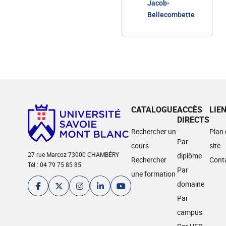
Jacob-
Bellecombette
CATALOGUE
ACCÈS
LIE
DIRECTS
Rechercher un
Plan
Par
cours
site
27 rue Marcoz 73000 CHAMBÉRY
diplôme
Rechercher
Cont
Tél : 04 79 75 85 85
Par
une formation
domaine
Par
campus