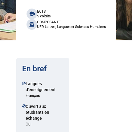
benefits
ECTS
5 crédits
COMPOSANTE
UFR Lettres, Langues et Sciences Humaines
En bref
Langues
d'enseignement
Français
Ouvert aux
étudiants en
échange
Oui