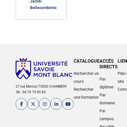
Jacob-
Bellecombette
CATALOGUE
ACCÈS
LIE
DIRECTS
Rechercher un
Plan
Par
cours
site
27 rue Marcoz 73000 CHAMBÉRY
diplôme
Rechercher
Cont
Tél : 04 79 75 85 85
Par
une formation
domaine
Par
campus
Par UFR,