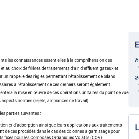
E
ants les connaissances essentielles à la compréhension des
t au choix de filières de traitements d’air, d’effluent gazeux et
ur un rappelle des règles permettant l’établissement de bilans
essaires à l’établissement de ces derniers seront également
sentera la mise en œuvre de ces opérations unitaires du point de vue
es aspects normes (rejets, ambiances de travail).
es parties suivantes :
on et d’adsorption ainsi que leurs applications aux traitements
L
t de ces procédés dans le cas des colonnes à garnissage pour
lits fixes pour les Composés Organiques Volatils (COV).