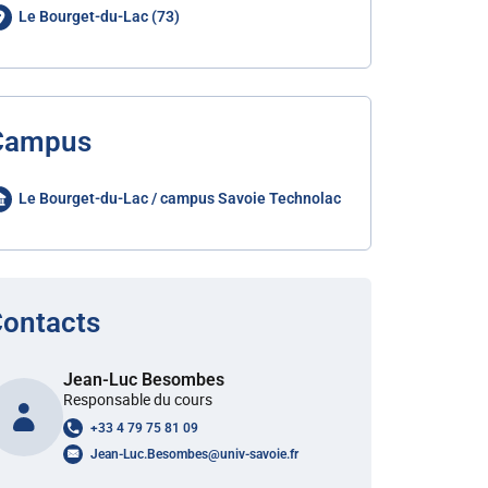
Le Bourget-du-Lac (73)
Campus
Le Bourget-du-Lac / campus Savoie Technolac
ontacts
Jean-Luc Besombes
Responsable du cours
+33 4 79 75 81 09
Jean-Luc.Besombes
@
univ-savoie.fr