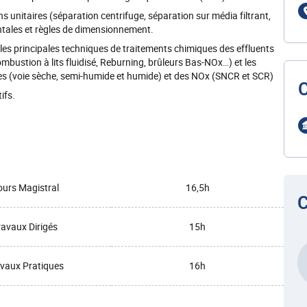
s unitaires (séparation centrifuge, séparation sur média filtrant,
entales et règles de dimensionnement.
 les principales techniques de traitements chimiques des effluents
bustion à lits fluidisé, Reburning, brûleurs Bas-NOx…) et les
es (voie sèche, semi-humide et humide) et des NOx (SNCR et SCR)
ifs.
urs Magistral
16,5h
C
ravaux Dirigés
15h
vaux Pratiques
16h