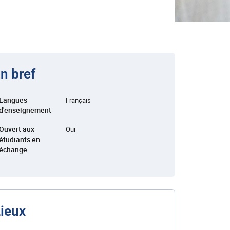
n bref
Langues
Français
d'enseignement
Ouvert aux
Oui
étudiants en
échange
ieux